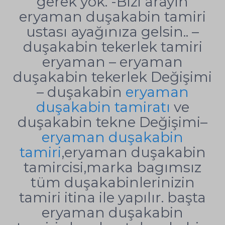
gerek yok. -Bizi arayın
eryaman duşakabin tamiri
ustası ayağınıza gelsin.. –
duşakabin tekerlek tamiri
eryaman – eryaman
duşakabin tekerlek Değişimi
– duşakabin
eryaman
duşakabin tamiratı
ve
duşakabin tekne Değişimi–
eryaman duşakabin
tamiri
,eryaman duşakabin
tamircisi,marka bagımsız
tüm duşakabinlerinizin
tamiri itina ile yapılır. başta
eryaman duşakabin