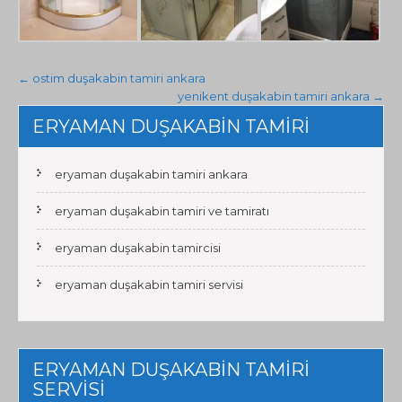
Post
←
ostim duşakabin tamiri ankara
yenikent duşakabin tamiri ankara
→
navigation
ERYAMAN DUŞAKABİN TAMİRİ
eryaman duşakabin tamiri ankara
eryaman duşakabin tamiri ve tamiratı
eryaman duşakabin tamircisi
eryaman duşakabin tamiri servisi
ERYAMAN DUŞAKABİN TAMİRİ
SERVİSİ