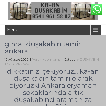
Menu
gimat duşakabin tamiri
ankara
15 Ağustos 2020
|
Yorum yapılmamış
| Category:
DUŞAKABİN
TAMİRİ ANKARA
dikkatinizi çekiyoruz… ka-an
duşakabin tamiri olarak
diyoruzki Ankara eryaman
sokaklarında artık
duşakabinci aramanıza